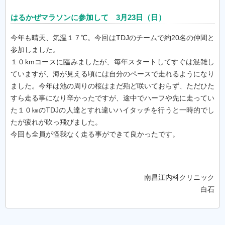
はるかぜマラソンに参加して 3月23日（日）
今年も晴天、気温１７℃。今回はTDJのチームで約20名の仲間と
参加しました。
１０kmコースに臨みましたが、毎年スタートしてすぐは混雑し
ていますが、海が見える頃には自分のペースで走れるようになり
ました。今年は池の周りの桜はまだ殆ど咲いておらず、ただひた
すら走る事になり辛かったですが、途中でハーフや先に走ってい
た１０㎞のTDJの人達とすれ違いハイタッチを行うと一時的でし
たが疲れが吹っ飛びました。
今回も全員が怪我なく走る事ができて良かったです。
南昌江内科クリニック
白石