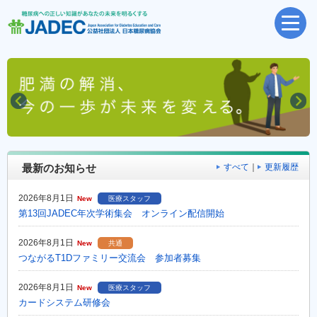
最新のお知らせ
すべて
｜
更新履歴
2026年8月1日
New
医療スタッフ
第13回JADEC年次学術集会 オンライン配信開始
2026年8月1日
New
共通
つながるT1Dファミリー交流会 参加者募集
2026年8月1日
New
医療スタッフ
カードシステム研修会