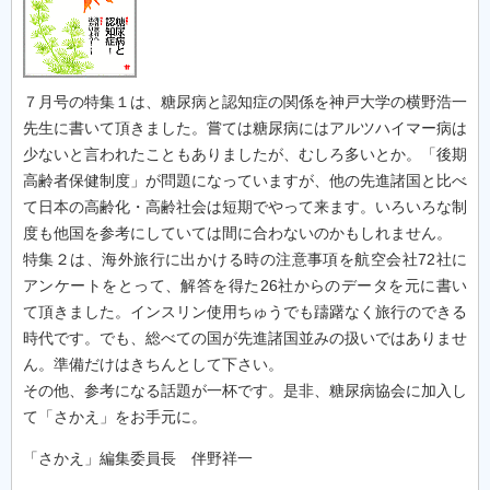
７月号の特集１は、糖尿病と認知症の関係を神戸大学の横野浩一
先生に書いて頂きました。嘗ては糖尿病にはアルツハイマー病は
少ないと言われたこともありましたが、むしろ多いとか。「後期
高齢者保健制度」が問題になっていますが、他の先進諸国と比べ
て日本の高齢化・高齢社会は短期でやって来ます。いろいろな制
度も他国を参考にしていては間に合わないのかもしれません。
特集２は、海外旅行に出かける時の注意事項を航空会社72社に
アンケートをとって、解答を得た26社からのデータを元に書い
て頂きました。インスリン使用ちゅうでも躊躇なく旅行のできる
時代です。でも、総べての国が先進諸国並みの扱いではありませ
ん。準備だけはきちんとして下さい。
その他、参考になる話題が一杯です。是非、糖尿病協会に加入し
て「さかえ」をお手元に。
「さかえ」編集委員長 伴野祥一