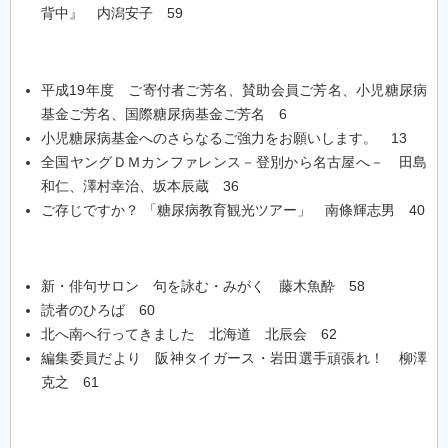
背中』 内潟安子 59
平成19年度 ご寄付者ご芳名、賛助会員ご芳名、小児糖尿病
基金ご芳名、国際糖尿病基金ご芳名 6
小児糖尿病基金へのさらなるご強力をお願いします。 13
全国ヤングＤＭカンファレンス－登別から名古屋へ－ 田島
和仁、澤村幸治、坂本辰蔵 36
ご存じですか？ 「糖尿病教育観光ツアー」 南條輝志男 40
新・俳句サロン 句を詠む・みがく 藤木魚酔 58
読者のひろば 60
北へ南へ行ってきました 北海道 北辰会 62
編集委員だより 阪神タイガース・岩田選手頑張れ！ 柳澤
克之 61