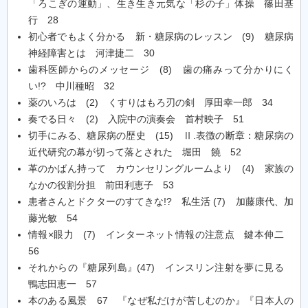
「ろこぎの運動」、生き生き元気な「杉の子」体操 篠田基
行 28
初心者でもよく分かる 新・糖尿病のレッスン (9) 糖尿病
神経障害とは 河津捷二 30
歯科医師からのメッセージ (8) 歯の痛みって分かりにく
い!? 中川種昭 32
薬のいろは (2) くすりはもろ刃の剣 厚田幸一郎 34
奏でる日々 (2) 入院中の演奏会 首村映子 51
切手にみる、糖尿病の歴史 (15) Ⅱ.表徴の断章：糖尿病の
近代研究の幕が切って落とされた 堀田 饒 52
革のかばん持って カウンセリングルームより (4) 家族の
なかの役割分担 前田利恵子 53
患者さんとドクターのすてきな!? 私生活 (7) 加藤康代、加
藤光敏 54
情報×眼力 (7) インターネット情報の注意点 鍵本伸二
56
それからの『糖尿列島』(47) インスリン注射を夢に見る
鴨志田恵一 57
本のある風景 67 『なぜ私だけが苦しむのか』『日本人の