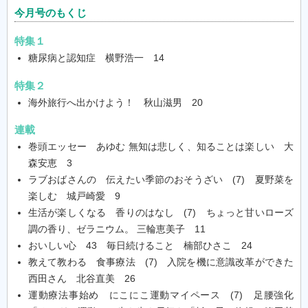
今月号のもくじ
特集１
糖尿病と認知症 横野浩一 14
特集２
海外旅行へ出かけよう！ 秋山滋男 20
連載
巻頭エッセー あゆむ 無知は悲しく、知ることは楽しい 大
森安恵 3
ラブおばさんの 伝えたい季節のおそうざい (7) 夏野菜を
楽しむ 城戸崎愛 9
生活が楽しくなる 香りのはなし (7) ちょっと甘いローズ
調の香り、ゼラニウム。 三輪恵美子 11
おいしい心 43 毎日続けること 楠部ひさこ 24
教えて教わる 食事療法 (7) 入院を機に意識改革ができた
西田さん 北谷直美 26
運動療法事始め にこにこ運動マイペース (7) 足腰強化