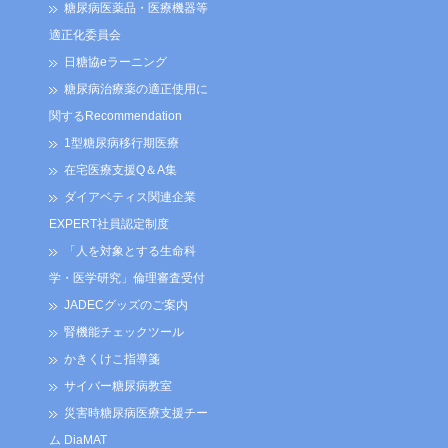
糖尿病医薬品・医療機器等
適正化委員会
日糖協eラーニング
糖尿病治療薬の適正使用に
関するRecommendation
1型糖尿病移行期医療
在宅医療支援Q＆A集
ダイアベティス関連企業
EXPERT社員認定制度
「人を対象とする生命科
学・医学研究」倫理審査受付
JADECグッズのご案内
腎機能チェックツール
かきくけこ指導箋
サイバー糖尿病教室
災害時糖尿病医療支援チー
ム DiaMAT