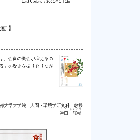
Last Update：2011年1月1日
画 】
月は、会食の機会が増えるの
換表」の歴史を振り返りなが
都大学大学院 人間・環境学研究科 教授
つだ きんすけ
津田 謹輔