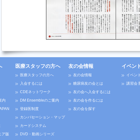
へ
医療スタッフの方へ
友の会情報
イベン
医療スタッフの方へ
友の会情報
イベン
入会するには
糖尿病友の会とは
講習会
CDEネットワーク
友の会へ入会するには
案内
DM Ensembleのご案内
友の会を作るには
JAPAN
登録医制度
友の会を探す
カンバセーション・マップ
は
カードシステム
ニア版
DVD・動画シリーズ