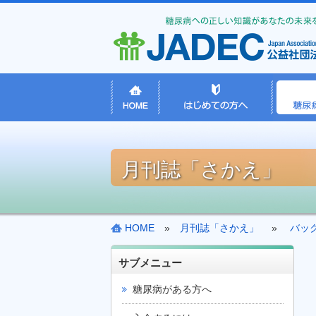
月刊誌「さかえ」
HOME
»
月刊誌「さかえ」
»
バッ
サブメニュー
糖尿病がある方へ