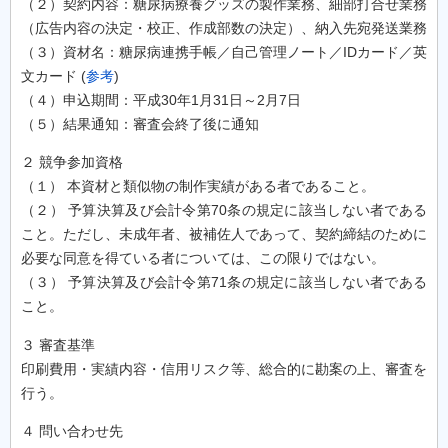
（２）契約内容：糖尿病療養グッズの製作業務、細部打合せ業務
（広告内容の決定・校正、作成部数の決定）、納入先宛発送業務
（３）資材名：糖尿病連携手帳／自己管理ノート／IDカード／英
文カード (
参考
)
（４）申込期間：平成30年1月31日～2月7日
（５）結果通知：審査会終了後に通知
２ 競争参加資格
（１） 本資材と類似物の制作実績がある者であること。
（２） 予算決算及び会計令第70条の規定に該当しない者である
こと。ただし、未成年者、被補佐人であって、契約締結のために
必要な同意を得ている者については、この限りではない。
（３） 予算決算及び会計令第71条の規定に該当しない者である
こと。
３ 審査基準
印刷費用・実績内容・信用リスク等、総合的に勘案の上、審査を
行う。
４ 問い合わせ先