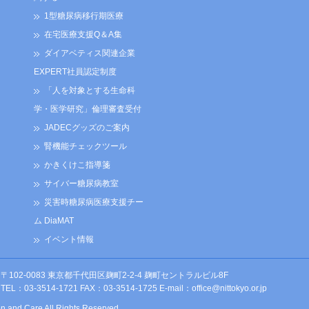
1型糖尿病移行期医療
在宅医療支援Q＆A集
ダイアベティス関連企業
EXPERT社員認定制度
「人を対象とする生命科
学・医学研究」倫理審査受付
JADECグッズのご案内
腎機能チェックツール
かきくけこ指導箋
サイバー糖尿病教室
災害時糖尿病医療支援チー
ム DiaMAT
イベント情報
〒102-0083 東京都千代田区麹町2-2-4 麹町セントラルビル8F
TEL：03-3514-1721 FAX：03-3514-1725 E-mail：
office@nittokyo.or.jp
on and Care All Rights Reserved.