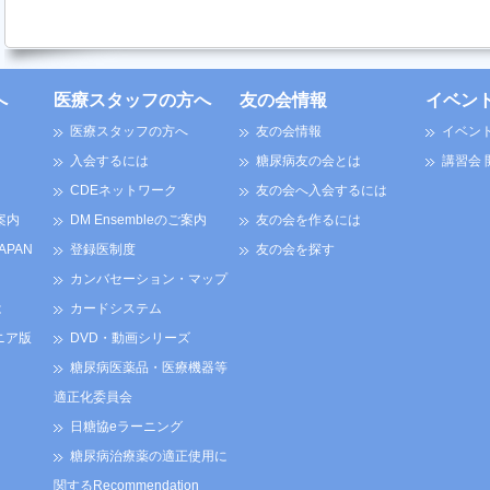
へ
医療スタッフの方へ
友の会情報
イベン
医療スタッフの方へ
友の会情報
イベン
入会するには
糖尿病友の会とは
講習会
CDEネットワーク
友の会へ入会するには
案内
DM Ensembleのご案内
友の会を作るには
JAPAN
登録医制度
友の会を探す
カンバセーション・マップ
は
カードシステム
ニア版
DVD・動画シリーズ
糖尿病医薬品・医療機器等
適正化委員会
日糖協eラーニング
糖尿病治療薬の適正使用に
関するRecommendation