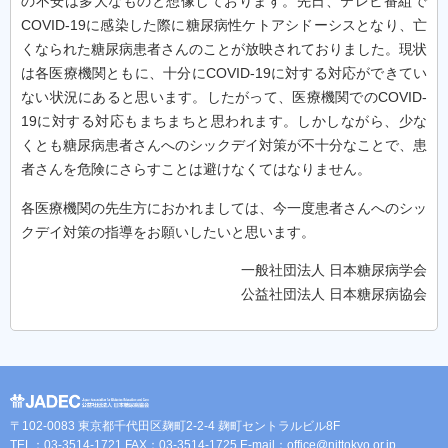
の不安は多大なものと想像しております。先日、テレビ番組で
COVID-19に感染した際に糖尿病性ケトアシドーシスとなり、亡
くなられた糖尿病患者さんのことが放映されておりました。現状
は各医療機関ともに、十分にCOVID-19に対する対応ができてい
ない状況にあると思います。したがって、医療機関でのCOVID-
19に対する対応もまちまちと思われます。しかしながら、少な
くとも糖尿病患者さんへのシックデイ対策が不十分なことで、患
者さんを危険にさらすことは避けなくてはなりません。
各医療機関の先生方におかれましては、今一度患者さんへのシッ
クデイ対策の指導をお願いしたいと思います。
一般社団法人 日本糖尿病学会
公益社団法人 日本糖尿病協会
〒102-0083 東京都千代田区麹町2-2-4 麹町セントラルビル8F
TEL：03-3514-1721 FAX：03-3514-1725 E-mail：
office@nittokyo.or.jp