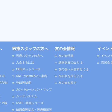
へ
医療スタッフの方へ
友の会情報
イベン
医療スタッフの方へ
友の会情報
イベン
入会するには
糖尿病友の会とは
講習会
CDEネットワーク
友の会へ入会するには
案内
DM Ensembleのご案内
友の会を作るには
JAPAN
登録医制度
友の会を探す
カンバセーション・マップ
は
カードシステム
ニア版
DVD・動画シリーズ
糖尿病医薬品・医療機器等