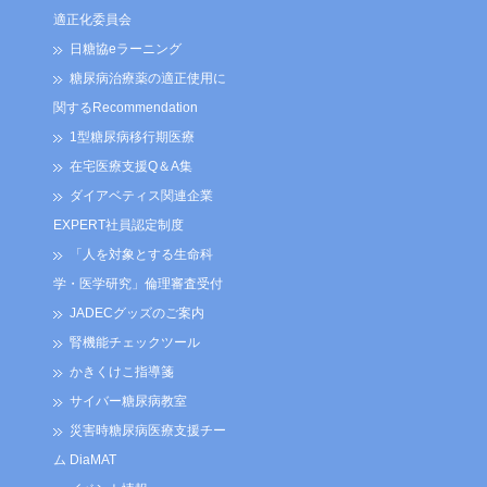
適正化委員会
日糖協eラーニング
糖尿病治療薬の適正使用に
関するRecommendation
1型糖尿病移行期医療
在宅医療支援Q＆A集
ダイアベティス関連企業
EXPERT社員認定制度
「人を対象とする生命科
学・医学研究」倫理審査受付
JADECグッズのご案内
腎機能チェックツール
かきくけこ指導箋
サイバー糖尿病教室
災害時糖尿病医療支援チー
ム DiaMAT