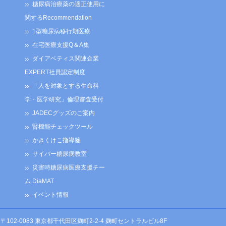
糖尿病治療薬の適正使用に
関するRecommendation
1型糖尿病移行期医療
在宅医療支援Q＆A集
ダイアベティス関連企業
EXPERT社員認定制度
「人を対象とする生命科
学・医学研究」倫理審査受付
JADECグッズのご案内
腎機能チェックツール
かきくけこ指導箋
サイバー糖尿病教室
災害時糖尿病医療支援チー
ム DiaMAT
イベント情報
〒102-0083 東京都千代田区麹町2-2-4 麹町セントラルビル8F