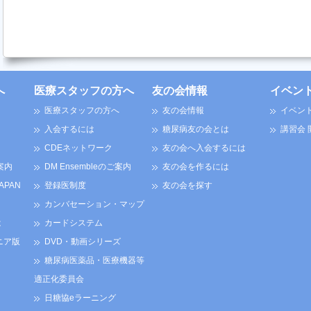
へ
医療スタッフの方へ
友の会情報
イベン
医療スタッフの方へ
友の会情報
イベン
入会するには
糖尿病友の会とは
講習会
CDEネットワーク
友の会へ入会するには
案内
DM Ensembleのご案内
友の会を作るには
JAPAN
登録医制度
友の会を探す
カンバセーション・マップ
は
カードシステム
ニア版
DVD・動画シリーズ
糖尿病医薬品・医療機器等
適正化委員会
日糖協eラーニング