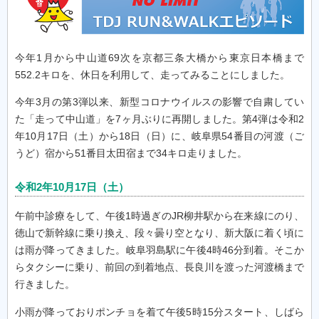
今年1月から中山道69次を京都三条大橋から東京日本橋まで
552.2キロを、休日を利用して、走ってみることにしました。
今年3月の第3弾以来、新型コロナウイルスの影響で自粛してい
た「走って中山道」を7ヶ月ぶりに再開しました。第4弾は令和2
年10月17日（土）から18日（日）に、岐阜県54番目の河渡（ご
うど）宿から51番目太田宿まで34キロ走りました。
令和2年10月17日（土）
午前中診療をして、午後1時過ぎのJR柳井駅から在来線にのり、
徳山で新幹線に乗り換え、段々曇り空となり、新大阪に着く頃に
は雨が降ってきました。岐阜羽島駅に午後4時46分到着。そこか
らタクシーに乗り、前回の到着地点、長良川を渡った河渡橋まで
行きました。
小雨が降っておりポンチョを着て午後5時15分スタート、しばら