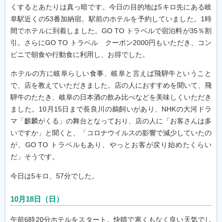
くするとあたりは真っ暗です。今日の目的地は5キロ先にある岐
阜駅近くの53番加納宿。駅前のホテルを予約していました。1時
間でホテルに到着しました。GO TO トラベルで宿泊料が35％割
引。さらにGO TO トラベル クーポン2000円もいただき、コン
ビニで朝食や行動食に利用し、お得でした。
ホテルの方に岐阜らしい食事、岐阜と言えば飛騨牛ということ
で、店を教えていただきました。店の人におすすめを聞いて、飛
騨牛のたたき、岐阜の日本酒の飲み比べなどを美味しくいただき
ました。10月15日まで長良川の鵜飼いがあり、NHKの大河ドラ
マ「麒麟がくる」の舞台となっており、店の人に「お客さんは多
いですか」と聞くと、「コロナウイルスの影響で減少していたの
が、GO TO トラベルもあり、やっとお客が戻り始めたくらい
だ」そうです。
今日は5キロ、57分でした。
10月18日（日）
午前6時20分ホテルをスタート。快晴で寒くもなく良い天気でし