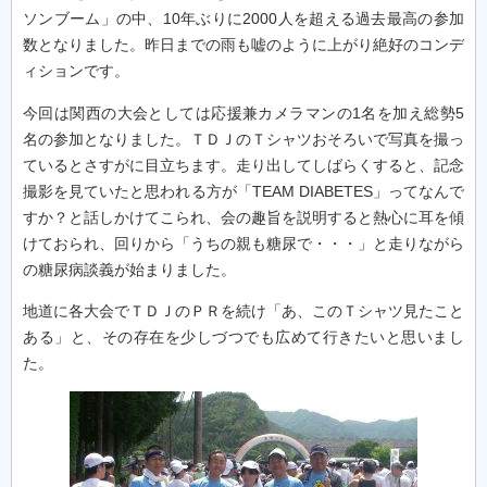
ソンブーム」の中、10年ぶりに2000人を超える過去最高の参加
数となりました。昨日までの雨も嘘のように上がり絶好のコンデ
ィションです。
今回は関西の大会としては応援兼カメラマンの1名を加え総勢5
名の参加となりました。ＴＤＪのＴシャツおそろいで写真を撮っ
ているとさすがに目立ちます。走り出してしばらくすると、記念
撮影を見ていたと思われる方が「TEAM DIABETES」ってなんで
すか？と話しかけてこられ、会の趣旨を説明すると熱心に耳を傾
けておられ、回りから「うちの親も糖尿で・・・」と走りながら
の糖尿病談義が始まりました。
地道に各大会でＴＤＪのＰＲを続け「あ、このＴシャツ見たこと
ある」と、その存在を少しづつでも広めて行きたいと思いまし
た。