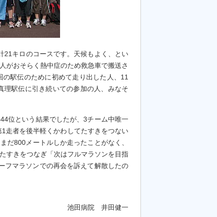
計21キロのコースです。天候もよく、とい
2人がおそらく熱中症のため救急車で搬送さ
回の駅伝のために初めて走り出した人、11
真理駅伝に引き続いての参加の人、みなそ
444位という結果でしたが、3チーム中唯一
第1走者を後半軽くかわしてたすきをつない
まだ800メートルしか走ったことがなく、
にたすきをつなぎ「次はフルマラソンを目指
ハーフマラソンでの再会を訴えて解散したの
池田病院 井田健一