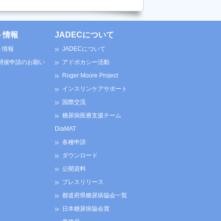
ト情報
JADECについて
ト情報
JADECについて
 開催申請のお願い
アドボカシー活動
Roger Moore Project
インスリンケアサポート
国際交流
糖尿病医療支援チーム
DiaMAT
各種申請
ダウンロード
公開資料
プレスリリース
都道府県糖尿病協会一覧
日本糖尿病協会賞