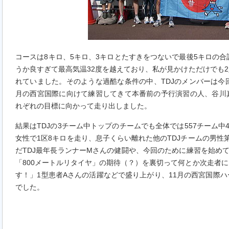
コースは8キロ、5キロ、3キロとたすきをつないで最後5キロの合
うか良すぎて最高気温32度を越えており、私が見かけただけでも
れていました。そのような過酷な条件の中、TDJのメンバーは今
月の西宮国際に向けて練習してきて本番前の予行演習の人、谷川
れぞれの目標に向かって走り出しました。
結果はTDJの3チーム中トップのチームでも全体では557チーム中
女性で1区8キロを走り、息子くらい離れた他のTDJチームの男性
だTDJ最年長ランナーMさんの健闘や、今回のために練習を始めて
「800メートルリタイヤ」の期待（？）を裏切って何とか次走者
す！」1型患者Aさんの活躍などで盛り上がり、11月の西宮国際
でした。