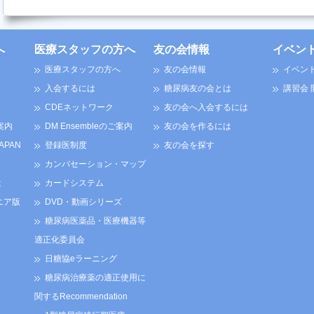
へ
医療スタッフの方へ
友の会情報
イベン
医療スタッフの方へ
友の会情報
イベン
入会するには
糖尿病友の会とは
講習会
CDEネットワーク
友の会へ入会するには
案内
DM Ensembleのご案内
友の会を作るには
JAPAN
登録医制度
友の会を探す
カンバセーション・マップ
は
カードシステム
ニア版
DVD・動画シリーズ
糖尿病医薬品・医療機器等
適正化委員会
日糖協eラーニング
糖尿病治療薬の適正使用に
関するRecommendation