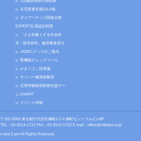
1型糖尿病移行期医療
在宅医療支援Q＆A集
ダイアベティス関連企業
EXPERT社員認定制度
「人を対象とする生命科
学・医学研究」倫理審査受付
JADECグッズのご案内
腎機能チェックツール
かきくけこ指導箋
サイバー糖尿病教室
災害時糖尿病医療支援チー
ム DiaMAT
イベント情報
〒102-0083 東京都千代田区麹町2-2-4 麹町セントラルビル8F
TEL：03-3514-1721 FAX：03-3514-1725 E-mail：
office@nittokyo.or.jp
on and Care All Rights Reserved.