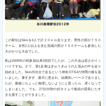
この駅伝は5kmを4人で計２０ｋｍ走ります。男性の部が７５０
チーム、女性2人以上を含む混成の部が７５０チームも参加した
大がかりな大会でした。
私は2008年の初参加以来2回目でしたが、この大会は若さがイッ
パイですね。さて、第1走者はぎゅうぎゅうの人混みの中を走り
始めました。5km25分台で走るという神奈川TDJの仲間の後を追
いました。暑すぎず、曇天に恵まれ、結構良いペースで走りまし
たが、最後にちょっと無理しないようにと思ったら、遅くなって
しまいました。でも、27分20秒の好タイムで後続の院長にたす
きを渡すことができました。