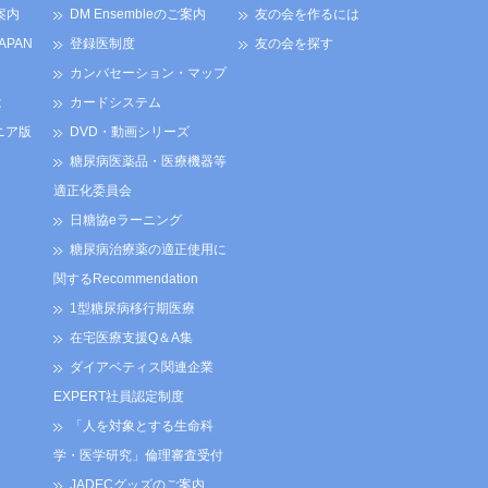
案内
DM Ensembleのご案内
友の会を作るには
JAPAN
登録医制度
友の会を探す
カンバセーション・マップ
は
カードシステム
ニア版
DVD・動画シリーズ
糖尿病医薬品・医療機器等
適正化委員会
日糖協eラーニング
糖尿病治療薬の適正使用に
関するRecommendation
1型糖尿病移行期医療
在宅医療支援Q＆A集
ダイアベティス関連企業
EXPERT社員認定制度
「人を対象とする生命科
学・医学研究」倫理審査受付
JADECグッズのご案内