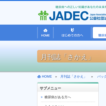
月刊誌「さかえ」
HOME
»
月刊誌「さかえ」
»
バッ
サブメニュー
糖尿病がある方へ