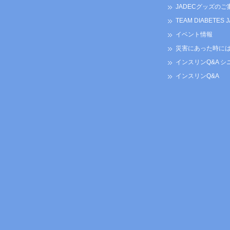
JADECグッズのご
TEAM DIABETES 
イベント情報
災害にあった時に
インスリンQ&A シ
インスリンQ&A