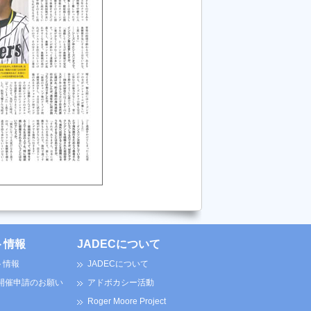
ト情報
JADECについて
ト情報
JADECについて
 開催申請のお願い
アドボカシー活動
Roger Moore Project