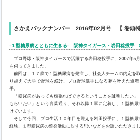
さかえバックナンバー 2016年02月号 【 巻頭特別ｲ
-１型糖尿病とともに生きる- 阪神タイガース・岩田稔投手 
プロ野球・阪神タイガースで活躍する岩田稔投手に、2007年5
を伺ってきました。
前回は、１７歳で１型糖尿病を発症し、社会人チームの内定を取
り越えて大学で野球を続け、プロ野球選手になる夢を叶えた道程
手。
「糖尿病があっても頑張ればできるということを証明したい」
もらいたい」という言葉通り、それ以降１軍に定着し、１型糖尿
けています。
そして今回、プロ生活１０年目を迎える岩田投手に、１型糖尿
経験、１型糖尿病の啓発活動に対する思いなどをお話いただきま