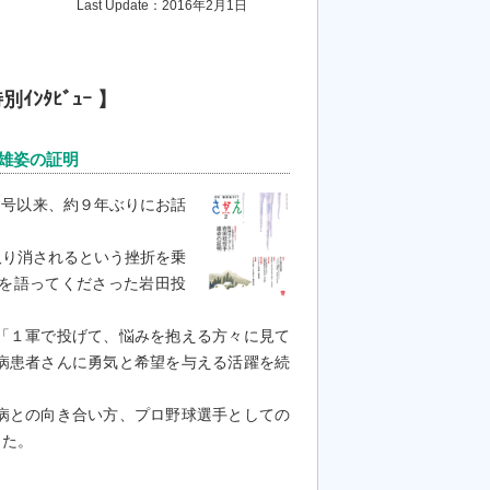
Last Update：2016年2月1日
ﾝﾀﾋﾞｭｰ 】
雄姿の証明
月号以来、約９年ぶりにお話
り消されるという挫折を乗
を語ってくださった岩田投
「１軍で投げて、悩みを抱える方々に見て
病患者さんに勇気と希望を与える活躍を続
病との向き合い方、プロ野球選手としての
した。