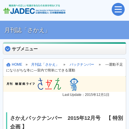
月刊誌「さかえ」
サブメニュー
HOME
»
月刊誌「さかえ」
»
バックナンバー
» ―運動不足
になりがちな冬に―室内で簡単にできる運動
Last Update：2015年12月1日
さかえバックナンバー 2015年12月号 【 特別
企画 】