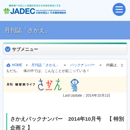
月刊誌「さかえ」
サブメニュー
HOME
»
月刊誌「さかえ」
»
バックナンバー
» 内臓は、と
もだち。 体の中では、こんなことが起こっている！
Last Update：2014年10月1日
さかえバックナンバー 2014年10月号 【 特別
企画２ 】