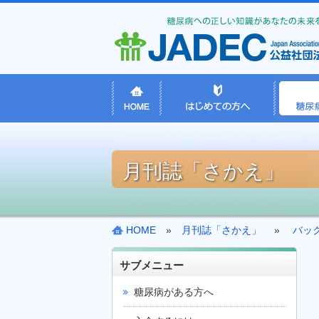
月刊誌「さかえ」
HOME
»
月刊誌「さかえ」
»
バッ
サブメニュー
糖尿病がある方へ