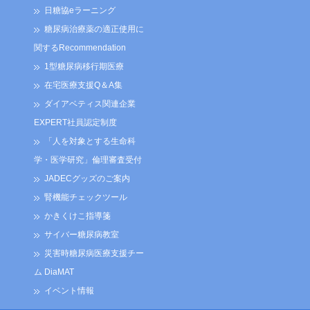
日糖協eラーニング
糖尿病治療薬の適正使用に
関するRecommendation
1型糖尿病移行期医療
在宅医療支援Q＆A集
ダイアベティス関連企業
EXPERT社員認定制度
「人を対象とする生命科
学・医学研究」倫理審査受付
JADECグッズのご案内
腎機能チェックツール
かきくけこ指導箋
サイバー糖尿病教室
災害時糖尿病医療支援チー
ム DiaMAT
イベント情報