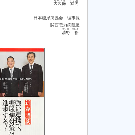
大久保 満男
日本糖尿病協会 理事長
関西電力病院長
せいの ゆたか
清野 裕