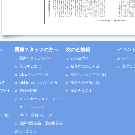
へ
医療スタッフの方へ
友の会情報
イベン
医療スタッフの方へ
友の会情報
イベン
入会するには
糖尿病友の会とは
講習会
CDEネットワーク
友の会へ入会するには
案内
DM Ensembleのご案内
友の会を作るには
JAPAN
登録医制度
友の会を探す
カンバセーション・マップ
は
カードシステム
ニア版
DVD・動画シリーズ
糖尿病医薬品・医療機器等
適正化委員会