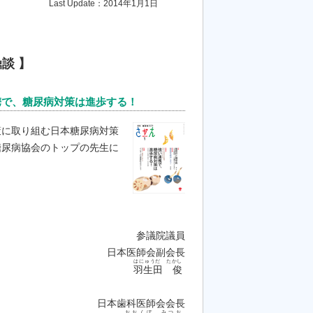
Last Update：2014年1月1日
談 】
携で、糖尿病対策は進歩する！
策に取り組む日本糖尿病対策
糖尿病協会のトップの先生に
参議院議員
日本医師会副会長
はにゅうだ たかし
羽生田 俊
日本歯科医師会会長
おおくぼ みつお