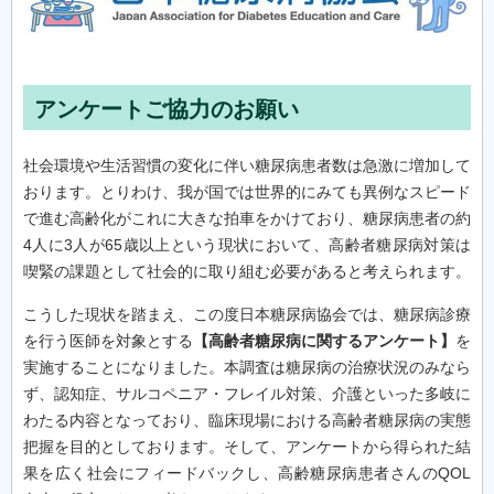
アンケートご協力のお願い
社会環境や生活習慣の変化に伴い糖尿病患者数は急激に増加して
おります。とりわけ、我が国では世界的にみても異例なスピード
で進む高齢化がこれに大きな拍車をかけており、糖尿病患者の約
4人に3人が65歳以上という現状において、高齢者糖尿病対策は
喫緊の課題として社会的に取り組む必要があると考えられます。
こうした現状を踏まえ、この度日本糖尿病協会では、糖尿病診療
を行う医師を対象とする
【高齢者糖尿病に関するアンケート】
を
実施することになりました。本調査は糖尿病の治療状況のみなら
ず、認知症、サルコペニア・フレイル対策、介護といった多岐に
わたる内容となっており、臨床現場における高齢者糖尿病の実態
把握を目的としております。そして、アンケートから得られた結
果を広く社会にフィードバックし、高齢糖尿病患者さんのQOL