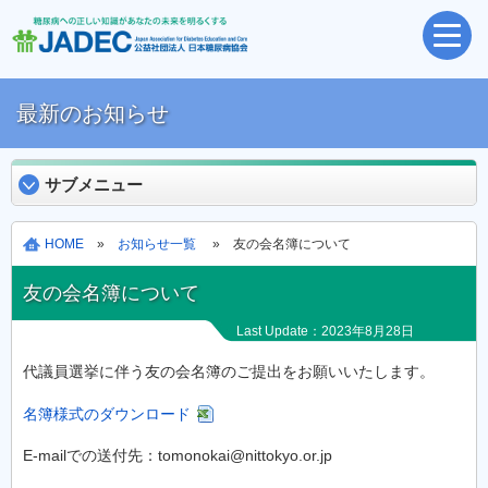
最新のお知らせ
サブメニュー
HOME
»
お知らせ一覧
» 友の会名簿について
友の会名簿について
Last Update：2023年8月28日
代議員選挙に伴う友の会名簿のご提出をお願いいたします。
名簿様式のダウンロード
E-mailでの送付先：tomonokai@nittokyo.or.jp