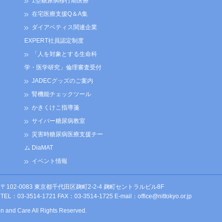
1型糖尿病移行期医療
在宅医療支援Q＆A集
ダイアベティス関連企業
EXPERT社員認定制度
「人を対象とする生命科
学・医学研究」倫理審査受付
JADECグッズのご案内
腎機能チェックツール
かきくけこ指導箋
サイバー糖尿病教室
災害時糖尿病医療支援チー
ム DiaMAT
イベント情報
〒102-0083 東京都千代田区麹町2-2-4 麹町セントラルビル8F
TEL：03-3514-1721 FAX：03-3514-1725 E-mail：
office@nittokyo.or.jp
on and Care All Rights Reserved.