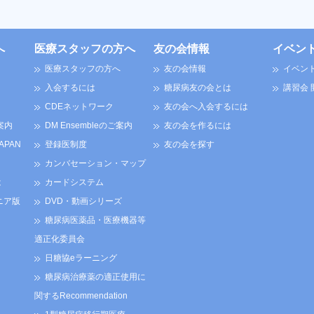
へ
医療スタッフの方へ
友の会情報
イベン
医療スタッフの方へ
友の会情報
イベン
入会するには
糖尿病友の会とは
講習会
CDEネットワーク
友の会へ入会するには
案内
DM Ensembleのご案内
友の会を作るには
JAPAN
登録医制度
友の会を探す
カンバセーション・マップ
は
カードシステム
ニア版
DVD・動画シリーズ
糖尿病医薬品・医療機器等
適正化委員会
日糖協eラーニング
糖尿病治療薬の適正使用に
関するRecommendation