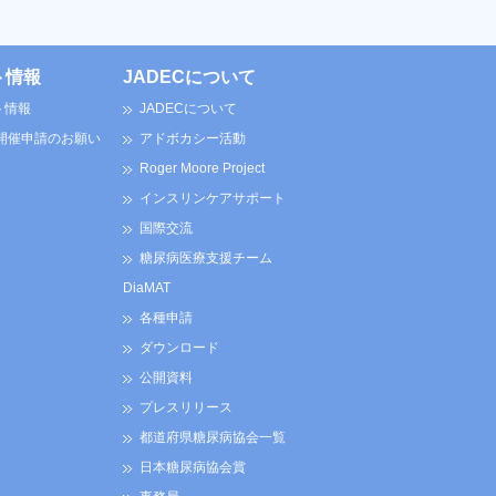
ト情報
JADECについて
ト情報
JADECについて
 開催申請のお願い
アドボカシー活動
Roger Moore Project
インスリンケアサポート
国際交流
糖尿病医療支援チーム
DiaMAT
各種申請
ダウンロード
公開資料
プレスリリース
都道府県糖尿病協会一覧
日本糖尿病協会賞