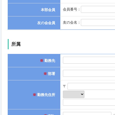
会員番号：
本部会員
友の会名：
友の会会員
所属
※
勤務先
※
部署
〒
※
勤務先住所