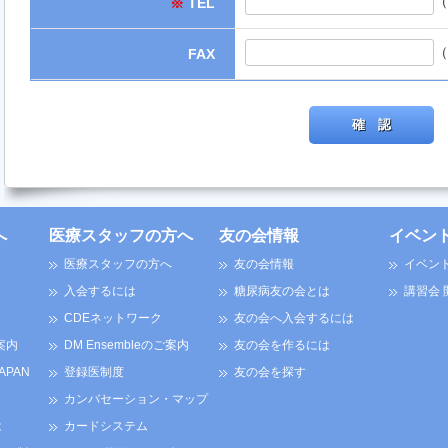
（
※
TEL
（
FAX
へ
医療スタッフの方へ
友の会情報
イベン
医療スタッフの方へ
友の会情報
イベン
入会するには
糖尿病友の会とは
講習会
CDEネットワーク
友の会へ入会するには
案内
DM Ensembleのご案内
友の会を作るには
JAPAN
登録医制度
友の会を探す
カンバセーション・マップ
は
カードシステム