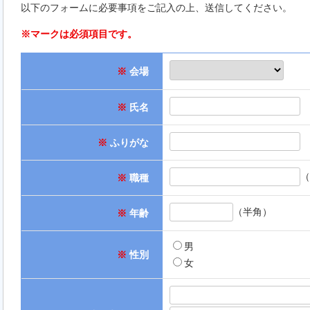
以下のフォームに必要事項をご記入の上、送信してください。
※マークは必須項目です。
※
会場
※
氏名
※
ふりがな
（
※
職種
（半角）
※
年齢
男
※
性別
女