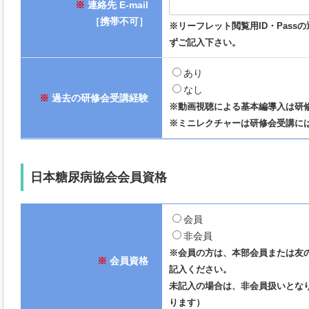
※
連絡先 E-mail
［携帯不可］
※リーフレット閲覧用ID・Pas
ずご記入下さい。
あり
なし
※
過去の研修会受講経験
※動画視聴による基本編導入は研
※ミニレクチャーは研修会受講に
日本糖尿病協会会員資格
会員
非会員
※会員の方は、本部会員または友
※
会員資格
記入ください。
未記入の場合は、非会員扱いとな
ります）