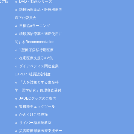
ニア版
DVD・動画シリーズ
糖尿病医薬品・医療機器等
適正化委員会
日糖協eラーニング
糖尿病治療薬の適正使用に
関するRecommendation
1型糖尿病移行期医療
在宅医療支援Q＆A集
ダイアベティス関連企業
EXPERT社員認定制度
「人を対象とする生命科
学・医学研究」倫理審査受付
JADECグッズのご案内
腎機能チェックツール
かきくけこ指導箋
サイバー糖尿病教室
災害時糖尿病医療支援チー