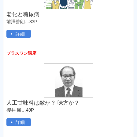
老化と糖尿病
前澤善朗…33P
詳細
プラスワン講座
人工甘味料は敵か？ 味方か？
櫻井 勝…49P
詳細