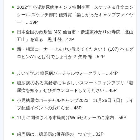
2022年 小児糖尿病キャンプ特別企画 スケッチ＆作文コン
クール スケッチ部門 優秀賞「楽しかったキャンプファイヤ
ー」…39P
日本全国の散歩道 (46) 仙台市・伊達家ゆかりの寺院「北山
五山」を巡る 黒川 登…42P
新・相談コーナー せんせい教えてください！ (107) ヘモグ
ロビンA1cとは何でしょうか？ 矢野 裕…52P
歩いて学ぶ 糖尿病バーチャルウォークラリー…44P
糖尿病のある高齢者にやさしいスマートフォンアプリ「糖
尿病を知る」ぜひダウンロードしてください…45P
小児糖尿病バーチャルキャンプ2023 11月26日（日）ライ
ブ配信イベントのお知らせ…48P
11月に開催される市民向けWebセミナーのご案内…56P
歯周病は、糖尿病の併存症の一つです…32P