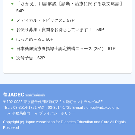
「さかえ」用語解説【診断・治療に関する欧文略語】…
54P
メディカル・トピックス…57P
お便り募集：質問をお待ちしています！…59P
ほっとめ～る…60P
日本糖尿病療養指導士認定機構ニュース (251)…61P
次号予告…62P
〒102-0083 東京都千代田区麹町2-2-4 麹町セントラルビル8F
TEL：03-3514-1721 FAX：03-3514-1725 E-mail：
office@nittokyo.or.jp
事務局案内
プライバシーポリシー
Copyright (c) Japan Association for Diabetes Education and Care All Rights
Reserved.