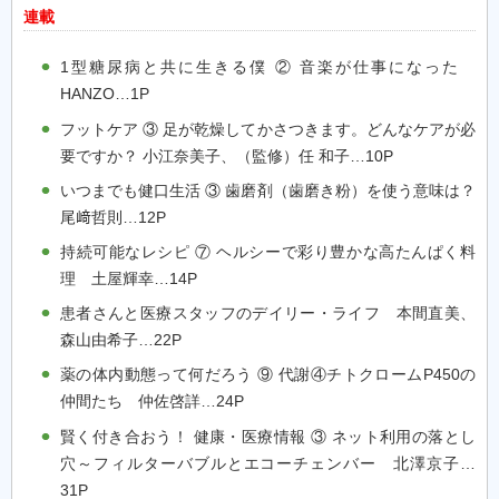
連載
1型糖尿病と共に生きる僕 ② 音楽が仕事になった
HANZO…1P
フットケア ③ 足が乾燥してかさつきます。どんなケアが必
要ですか？ 小江奈美子、（監修）任 和子…10P
いつまでも健口生活 ③ 歯磨剤（歯磨き粉）を使う意味は？
尾﨑哲則…12P
持続可能なレシピ ⑦ ヘルシーで彩り豊かな高たんぱく料
理 土屋輝幸…14P
患者さんと医療スタッフのデイリー・ライフ 本間直美、
森山由希子…22P
薬の体内動態って何だろう ⑨ 代謝④チトクロームP450の
仲間たち 仲佐啓詳…24P
賢く付き合おう！ 健康・医療情報 ③ ネット利用の落とし
穴～フィルターバブルとエコーチェンバー 北澤京子…
31P