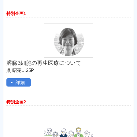
特別企画1
膵臓β細胞の再生医療について
粂 昭苑…25P
詳細
特別企画2