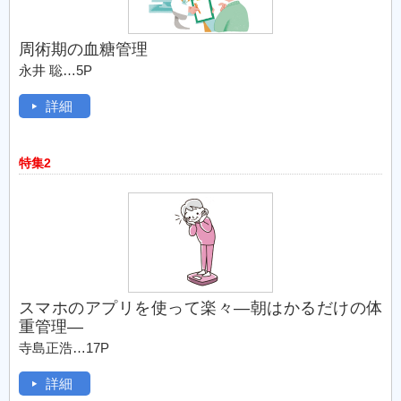
周術期の血糖管理
永井 聡…5P
詳細
特集2
スマホのアプリを使って楽々―朝はかるだけの体
重管理―
寺島正浩…17P
詳細