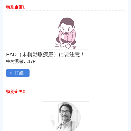
特別企画1
PAD（末梢動脈疾患）に要注意！
中村秀敏…17P
詳細
特別企画2