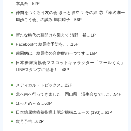
本真吾…52P
仲間をつくろう友の会 きっと役立つ その絆 ⑦ 「榛名湖一
周歩こう会」の試み 堀口時子…56P
新たな時代の幕開けを迎えて 清野 裕…1P
Facebookで糖尿病予防を。…15P
歯周病は、糖尿病の合併症の一つです…16P
日本糖尿病協会マスコットキャラクター「マールくん」
LINEスタンプに登場！…48P
メディカル・トピックス…22P
北へ南へ行ってきました 岡山県 済生会なでしこ…54P
ほっとめ～る…60P
日本糖尿病療養指導士認定機構ニュース (193)…61P
次号予告…62P