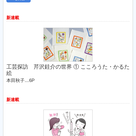
新連載
工芸探訪 芹沢銈介の世界 ① こころうた・かるた
絵
本田秋子…6P
新連載