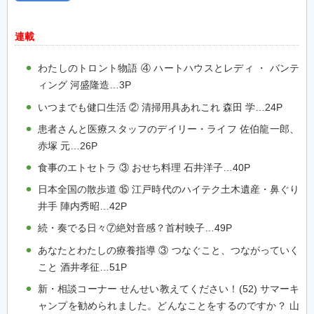
連載
わたしのトロント物語 ④ ハートハウスとレディ ・ バンテ
ィング 河盛隆造…3P
いつまでも健口生活 ② 清掃用具あれこれ 森田 学…24P
患者さんと医療スタッフのデイリー・ライフ 佐伯龍一郎、
赤塚 元…26P
食事のエトセトラ ③ おせち料理 石井洋子…40P
日本全国の散歩道 ⑮ 江戸時代のハイテク土木遺産・鼻ぐり
井手 陣内秀昭…42P
続・奏でる日々⑦絶対音感？首村映子…49P
あなたとわたしの療養指導 ③ つなぐこと、つながっていく
こと 酒井孝征…51P
新・相談コーナー せんせい教えてください！(52) サマーキ
ャンプを勧められました。どんなことをするのですか？ 山