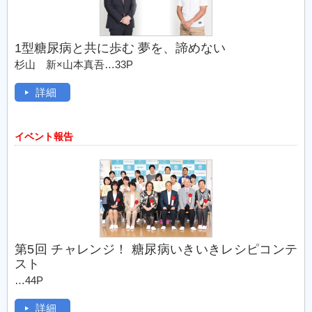
1型糖尿病と共に歩む 夢を、諦めない
杉山 新×山本真吾…33P
詳細
イベント報告
第5回 チャレンジ！ 糖尿病いきいきレシピコンテ
スト
…44P
詳細