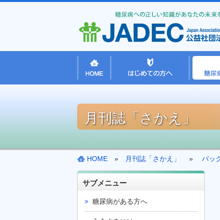
月刊誌「さかえ」
HOME
»
月刊誌「さかえ」
»
バッ
サブメニュー
糖尿病がある方へ