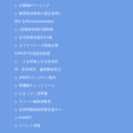
日糖協eラーニング
糖尿病治療薬の適正使用に
関するRecommendation
1型糖尿病移行期医療
在宅医療支援Q＆A集
ダイアベティス関連企業
EXPERT社員認定制度
「人を対象とする生命科
学・医学研究」倫理審査受付
JADECグッズのご案内
腎機能チェックツール
かきくけこ指導箋
サイバー糖尿病教室
災害時糖尿病医療支援チー
ム DiaMAT
イベント情報