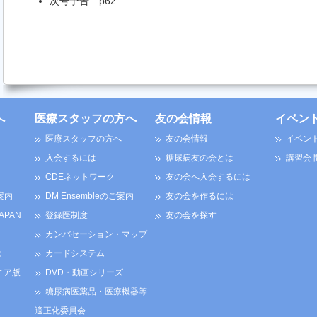
次号予告 p62
へ
医療スタッフの方へ
友の会情報
イベン
医療スタッフの方へ
友の会情報
イベン
入会するには
糖尿病友の会とは
講習会
CDEネットワーク
友の会へ入会するには
案内
DM Ensembleのご案内
友の会を作るには
JAPAN
登録医制度
友の会を探す
カンバセーション・マップ
は
カードシステム
ニア版
DVD・動画シリーズ
糖尿病医薬品・医療機器等
適正化委員会