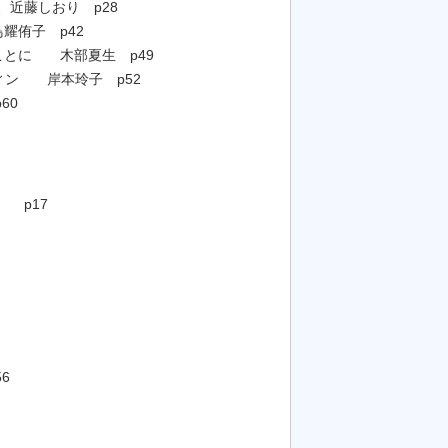
、近藤しおり p28
耀侑子 p42
抜くことに 木部夏生 p49
ィン 岸本玲子 p52
60
 p17
6