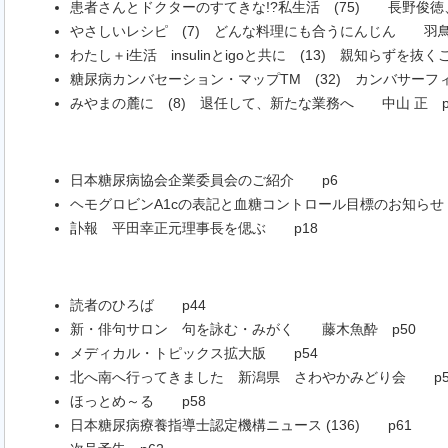
患者さんとドクターのすてきな!?私生活 (75) 長野俊徳
やさしいレシピ (7) どんな料理にも合うにんじん 羽鳥
わたし＋i生活 insulinとigoと共に (13) 親知らずを
糖尿病カンバセーション・マップTM (32) カンバサーフ
みやまの麓に (8) 退任して、新たな業務へ 中山 正 p
日本糖尿病協会企業委員会のご紹介 p6
ヘモグロビンA1cの表記と血糖コントロール目標のお知らせ
訃報 平田幸正元理事長を偲ぶ p18
読者のひろば p44
新・俳句サロン 句を詠む・みがく 藤木魚酔 p50
メディカル・トピックス拡大版 p54
北へ南へ行ってきました 新潟県 さわやかみどり会 p5
ほっとめ～る p58
日本糖尿病療養指導士認定機構ニュース (136) p61