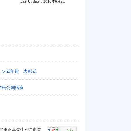
Last Update：2016年6月2日
リン50年賞 表彰式
市民公開講座
平田正幸先生がご逝去