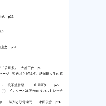
式 p33
30
直之 p51
県「若筍煮」 大部正代 p5
ッセージ 腎透析と腎移植、糖尿病人生の感
セリン、抗不整脈薬） 山岡正弥 p22
(4) インターバル速歩前後のストレッチ
ォネート製剤と顎骨壊死 永田俊彦 p26