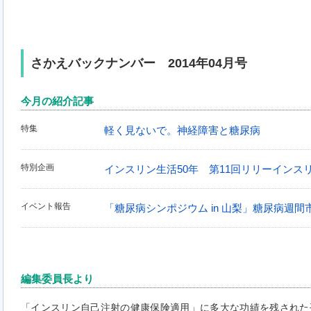
さかえバックナンバー 2014年04月号
今月の紹介記事
特集
軽く見ないで。神経障害と糖尿病
特別企画
インスリン生活50年 第11回リリーインス
イベント報告
「糖尿病シンポジウム in 山梨」糖尿病週間
編集委員長より
「インスリン自己注射の健康保険適用」に多大な功績を残された