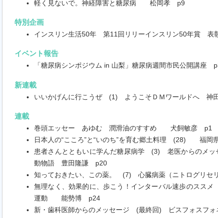
軽く見ないで。神経障害と糖尿病 松岡孝 p9
特別企画
インスリン生活50年 第11回リリーインスリン50年賞 表彰
イベント報告
「糖尿病シンポジウム in 山梨」糖尿病週間市民公開講座 p
新連載
いいかげんに行こうぜ (1) ようこそＤＭワールドへ 神田
連載
巻頭エッセー あゆむ 潤滑油のすすめ 犬飼敏彦 p1
日本人の“こころ”と“いのち”を育む郷土料理 (28) 福岡
患者さんとともいに学んだ糖尿病学 (3) 老医からのメ
動物語 豊田隆謙 p20
知っておきたい、この薬。 (7) 心臓病薬（ニトログリ
無理なく、効果的に、歩こう！インターバル速歩のススメ 
運動 能勢博 p24
新・歯科医師からのメッセージ (最終回) ビスフォスフ