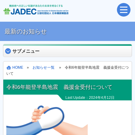
最新のお知らせ
サブメニュー
HOME
»
お知らせ一覧
» 令和6年能登半島地震 義援金受付につ
いて
令和6年能登半島地震 義援金受付について
Last Update：2024年4月12日