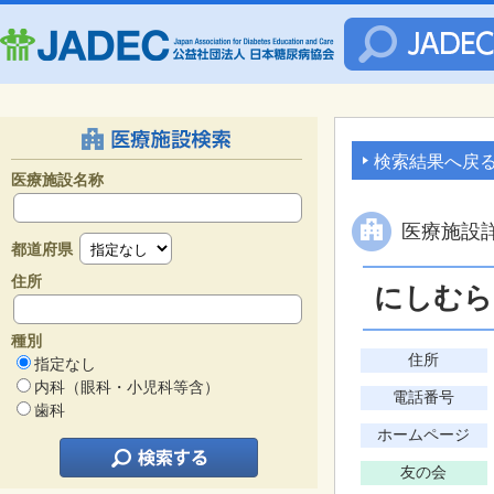
検索結果へ戻
医療施設名称
医療施設
都道府県
住所
にしむら
種別
住所
指定なし
内科（眼科・小児科等含）
電話番号
歯科
ホームページ
友の会