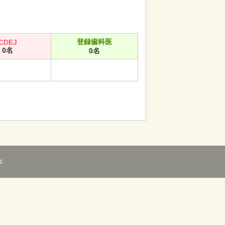
登録歯科医
CDEJ
0名
0名
d.