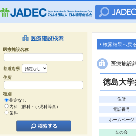
検索結果へ戻
医療施設名称
医療施設
都道府県
住所
徳島大学
種別
住所
指定なし
内科（眼科・小児科等含）
電話番号
歯科
ホームページ
友の会