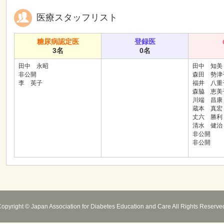
医療スタッフリスト
糖尿病認定医
登録医
3名
0名
田中 永昭
田中 知美
非公開
森田 勢津
李 英子
福井 八重
森脇 恵美
川端 昌康
蔵本 真宏
丈六 勝利
清水 健治
非公開
非公開
opyright © Japan Association for Diabetes Education and Care All Rights Reserve