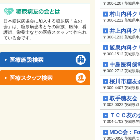
〒300-1207 茨城
村山内科ク
〒300-1222 茨城
日本糖尿病協会に加入する糖尿病「友の
会」は、糖尿病患者とその家族、医師、看
井上内科ク
護師、栄養士などの医療スタッフで作られ
〒300-1233 茨城県牛
ている会です。
飯泉内科ク
〒300-1512 茨城県
中島医科歯
〒300-2712 茨城県
桜川市糖友
〒300-4407 茨城県
取手糖友会
〒302-0022 茨城県取
ＴＣＣ友の
〒304-1703 茨城県笠
MDC会：For 
〒305-0056 茨城県