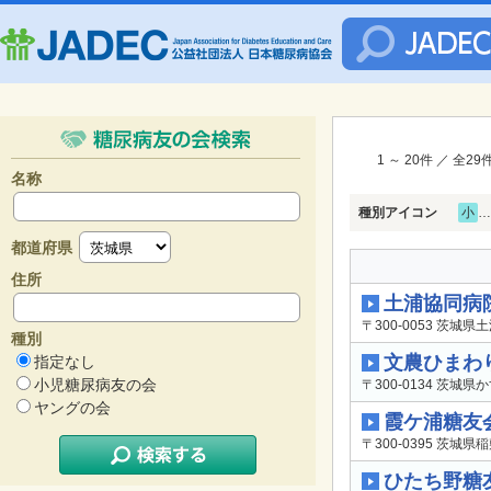
1 ～ 20件 ／ 全2
名称
種別アイコン
小
…
都道府県
住所
土浦協同病
〒300-0053 茨城県
種別
文農ひまわ
指定なし
小児糖尿病友の会
〒300-0134 茨城県
ヤングの会
霞ケ浦糖友
〒300-0395 茨城県
ひたち野糖