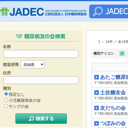
1 ～ 14件 ／ 全1
名称
種別アイコン
小
…
都道府県
住所
あたご糖尿
〒780-0051 高知県
種別
土佐糖友会
指定なし
〒780-0052 高知県
小児糖尿病友の会
ヤングの会
友だちの会
〒780-0824 高知県
つぼみの会