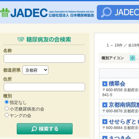
1 ～ 19件 ／ 全1
名称
種別アイコン
小
…
都道府県
住所
積翠会
〒600-8558 京
841-5
種別
指定なし
京都南病院
小児糖尿病友の会
〒600-8876 京
ヤングの会
せせらぎと
〒600-8884 京都
さつき会