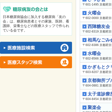
〒601-1495 京都
火曜会
日本糖尿病協会に加入する糖尿病「友の
〒602-0000 京都
会」は、糖尿病患者とその家族、医師、看
護師、栄養士などの医療スタッフで作られ
西陣糖友会
ている会です。
〒602-8319 京
相馬なごみ
〒602-8386 京
水曜会
〒602-8566 京
かぎもとク
〒603-8207 京都
京都御所ブ
〒604-0881 京都
太子道診療
〒604-8454 京都
聚楽会