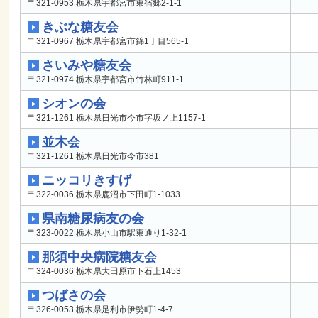
〒321-0953 栃木県宇都宮市東宿郷2-1-1
きぶな糖友会
〒321-0967 栃木県宇都宮市錦1丁目565-1
さいみや糖友会
〒321-0974 栃木県宇都宮市竹林町911-1
シオンの会
〒321-1261 栃木県日光市今市字坂ノ上1157-1
並木会
〒321-1261 栃木県日光市今市381
ニッコリきすげ
〒322-0036 栃木県鹿沼市下田町1-1033
県南糖尿病友の会
〒323-0022 栃木県小山市駅東通り1-32-1
那須中央病院糖友会
〒324-0036 栃木県大田原市下石上1453
つばさの会
〒326-0053 栃木県足利市伊勢町1-4-7