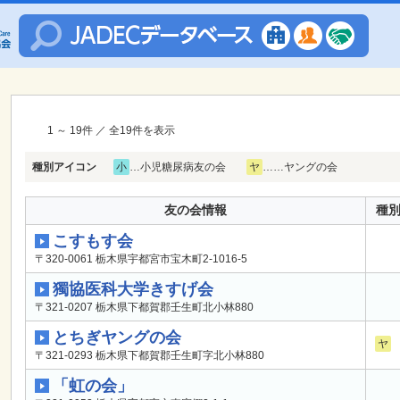
1 ～ 19件 ／ 全19件を表示
種別アイコン
小
…小児糖尿病友の会
ヤ
……ヤングの会
友の会情報
種
こすもす会
〒320-0061 栃木県宇都宮市宝木町2-1016-5
獨協医科大学きすげ会
〒321-0207 栃木県下都賀郡壬生町北小林880
とちぎヤングの会
ヤ
〒321-0293 栃木県下都賀郡壬生町字北小林880
「虹の会」