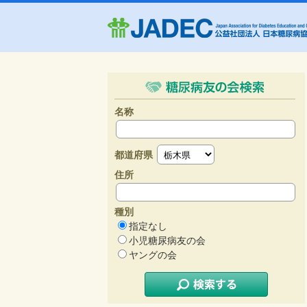
名称
都道府県
住所
種別
指定なし
小児糖尿病友の会
ヤングの会