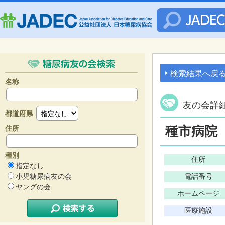
検索結果へ戻
名称
友の会詳
都道府県
種市病院
住所
種別
住所
指定なし
小児糖尿病友の会
電話番号
ヤングの会
ホームページ
医療施設