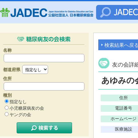
検索結果へ戻
名称
友の会詳
都道府県
あゆみの
住所
種別
住所
指定なし
小児糖尿病友の会
電話番号
ヤングの会
ホームページ
医療施設