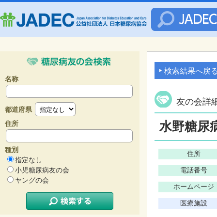
検索結果へ戻
名称
友の会詳
都道府県
水野糖尿
住所
種別
住所
指定なし
小児糖尿病友の会
電話番号
ヤングの会
ホームページ
医療施設